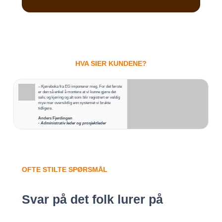
HVA SIER KUNDENE?
– Kjøreboka fra EG imponerer meg. For det første
er den så enkel å montere at vi kunne gjøre det
selv, og kjøring og alt som blir registrert er veldig
mye mer oversiktlig enn systemet vi brukte
tidligere.
Anders Fjerdingen
- Administrativ leder og prosjektleder
OFTE STILTE SPØRSMÅL
Svar på det folk lurer på