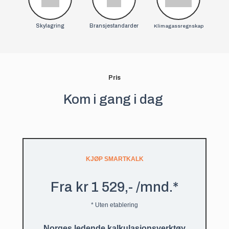
Skylagring
Bransjestandarder
Klimagassregnskap
Pris
Kom i gang i dag
KJØP SMARTKALK
Fra kr 1 529,- /mnd.*
* Uten etablering
Norges ledende kalkulasjonsverktøy