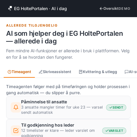
EG HoltePortalen · AI i dag
Oversikt
DEMO
ALLEREDE TILGJENGELIG
AI som hjelper deg i EG HoltePortalen
— allerede i dag
Fem mindre AI-funksjoner er allerede i bruk i plattformen. Velg
en for å se hvordan den fungerer.
Timeagent
Skriveassistent
Kvittering & utlegg
AI-s
Timeagenten følger med på timeføringen og holder prosessen i
gang automatisk — du slipper å purre.
Påminnelse til ansatte
3 ansatte mangler timer for uke 23 — varsel
SENDT
sendt automatisk
Til godkjenning hos leder
12 timelister er klare — leder varslet om
VARSLET
godkjenning