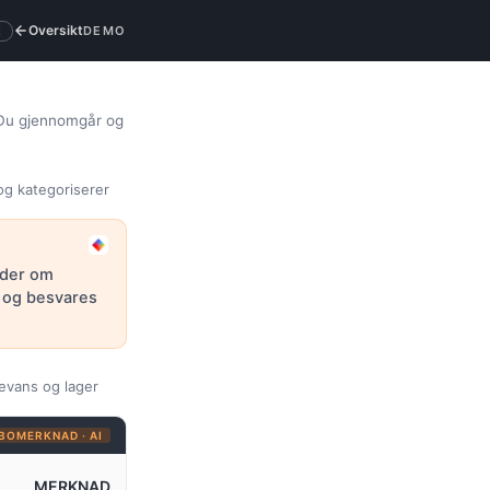
Oversikt
K
DEMO
. Du gjennomgår og
og kategoriserer
ader om
s og besvares
evans og lager
BOMERKNAD · AI
MERKNAD