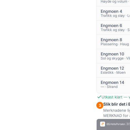
Høyde og volum ·
Engmoen 4
Trafikk og støy · 
Engmoen 6
Trafikk og støy · 
Engmoen 8
Plassering · Haug
Engmoen 10
Sol og skygge · Vi
Engmoen 12
Estetikk · Moen
Engmoen 14
— · Strand
Utkast klart — 
Slik blir det 
3
Merknadene l
MERKNAD for å 
|
B