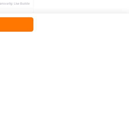
ansvarlig: Lise Budde
STATUS
og volum
MERKNAD
y
MERKNAD
y
MERKNAD
MERKNAD
e
MERKNAD
SAMTYKKE
SENDT
Høyde og volum
30 %.