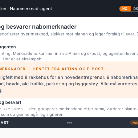
alen · Nabomerknad-agent
NO
D
 og besvarer nabomerknader
goriserer hver merknad, sjekker mot planen og lager forslag til svar
 agenten
enting. Merknadene kommer inn via Altinn og e-post, og agenten leser 
k. Her er et eksempel:
MERKNADER — HENTET FRA ALTINN OG E-POST
ligfelt med 8 rekkehus for en hovedentreprenør. 9 nabomerkn
ad, høyde, økt trafikk, parkering og byggestøy. Alle må vurdere
g.
og besvart
r ikke saken — den grupperer merknadene etter tema, vurderer planrel
ar, som du gjennomgår og signerer.
KAST
NA