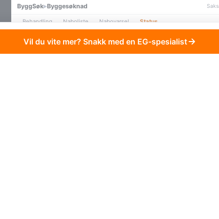
ByggSøk
▸
Byggesøknad
Saks
Behandling
Naboliste
Nabovarsel
Status
EIENDOM / ADRESSE
EIER/FESTER
TEMA
Engmoen 2
Berg
Høyde 
Engmoen 4
Lunde
Trafikk og stø
Engmoen 6
Sameiet
Trafikk og stø
AI
Engmoen 8
Haug
Plassering
Engmoen 10
Vik
Sol og skygg
Engmoen 12
Moen
Estetikk
Engmoen 14
Strand
—
AI-svar på merknad
«Utnyttelsesgraden i feltet blir for høy.»
AI-FORSLAG TIL SVAR
Utnyttelsesgraden er 28 % BYA, innenfor reguleringsplanens ramme på 