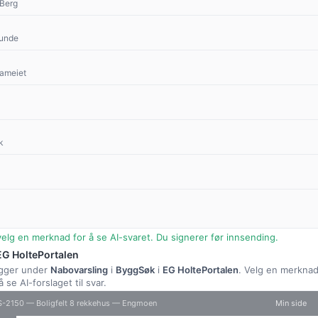
 Berg
Lunde
Sameiet
k
velg en merknad for å se AI-svaret. Du signerer før innsending.
i EG HoltePortalen
igger under
Nabovarsling
i
ByggSøk
i
EG HoltePortalen
. Velg en merkna
se AI-forslaget til svar.
S-2150 — Boligfelt 8 rekkehus — Engmoen
Min side